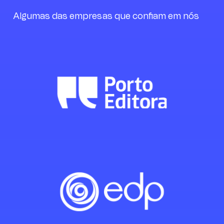
Algumas das empresas que confiam em nós
Já tinha participado na
digressão do Everywhere
Digital School e, desta vez,
escolhi o curso pelas datas
e pelo horário, que se
encaixavam bem na minha
rotina. A experiência correu
muito bem. Já conhecia o
formador de sessões
gratuitas anteriores, o que
também pesou na decisão.
Sem dúvida que voltaria a
fazer o mesmo curso.
Joana Domingues