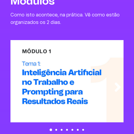
Módulos
Como isto acontece, na prática. Vê como estão
organizados os 2 dias.