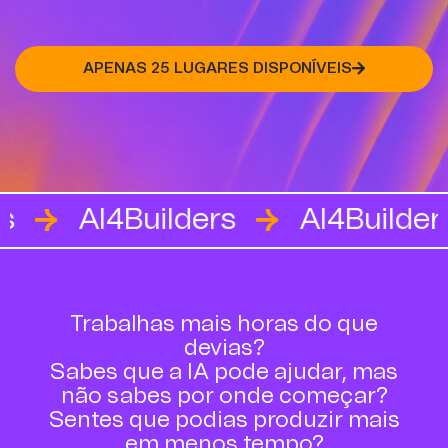
APENAS 25 LUGARES DISPONÍVEIS
I4Builders
AI4Builders
AI
Trabalhas mais horas do que
devias?
Sabes que a IA pode ajudar, mas
não sabes por onde começar?
Sentes que podias produzir mais
em menos tempo?