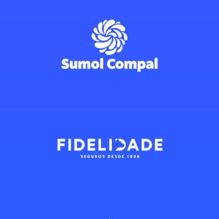
conteúdos complexos de
forma clara, acessível e
muito empática. A
componente presencial fez
também toda a diferença,
pela interação direta, pela
partilha em sala e pela
proximidade com os
formadores e restantes
participantes. Uma semana
depois do curso já estava a
aplicar conceitos e
técnicas adquiridas na
formação, o que
demonstra bem a sua
utilidade prática.