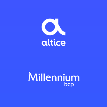
A formação foi intensa e
exigente, mas muito bem
conduzida. Os formadores
demonstraram grande
domínio dos temas e
conseguiram explicar