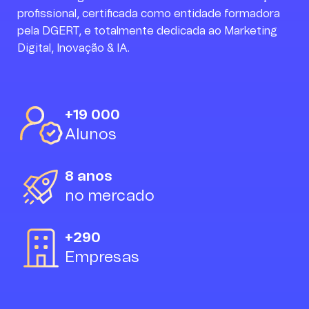
de imediato. Já recomendei
profissional, certificada como entidade formadora
a amigos e voltaria a repetir.
pela DGERT, e totalmente dedicada ao Marketing
Digital, Inovação & IA.
Joana Xará
+19 000
Alunos
8 anos
no mercado
+290
Empresas