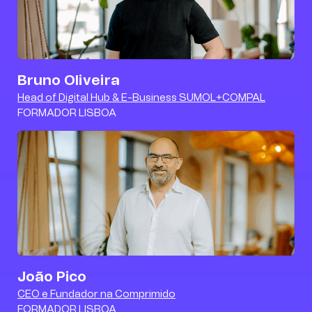
Bruno Oliveira
Head of Digital Hub & E-Business SUMOL+COMPAL
FORMADOR LISBOA
João Pico
Curso muito completo,
CEO e Fundador na Comprimido
prático e acessível, mesmo
FORMADOR LISBOA