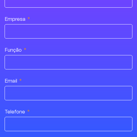
Empresa
Função
Email
A formação foi intensa e
exigente, mas muito bem
conduzida. Os formadores
Telefone
demonstraram grande
domínio dos temas e
conseguiram explicar