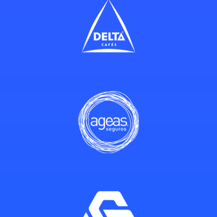
Ricardo
Blim Records
Gostei imenso do curso! Foi
super prático, "mãos na
massa" e os formadores
são impecáveis. Saio daqui
com ferramentas reais para
usar no meu trabalho.
Kateryna Danchuk
Diretora de Arte no Fator Chave