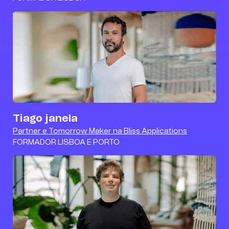
para quem não é da área.
Saio com ferramentas
concretas para aplicar no
dia a dia e melhorar
decisões no negócio.
Bárbara Oliveira
Tiago janela
Partner e Tomorrow Maker na Bliss Applications
FORMADOR LISBOA E PORTO