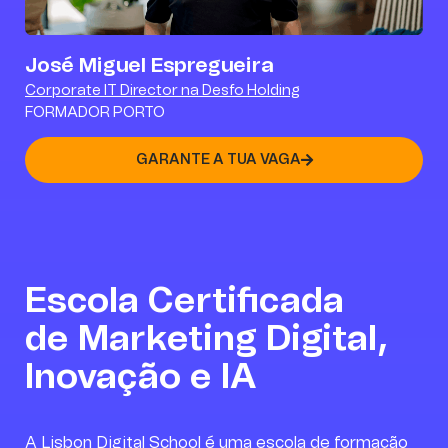
José Miguel Espregueira
Corporate IT Director na Desfo Holding
FORMADOR PORTO
GARANTE A TUA VAGA
Já tinha feito um curso na
Lisbon Digital School e não
hesitei em voltar. A
Escola Certificada
experiência voltou a ser
de Marketing Digital,
muito positiva. Estou a
gostar bastante do curso,
Inovação e IA
sobretudo pela quantidade
de conhecimento prático
que conseguimos aplicar
A Lisbon Digital School é uma escola de formação