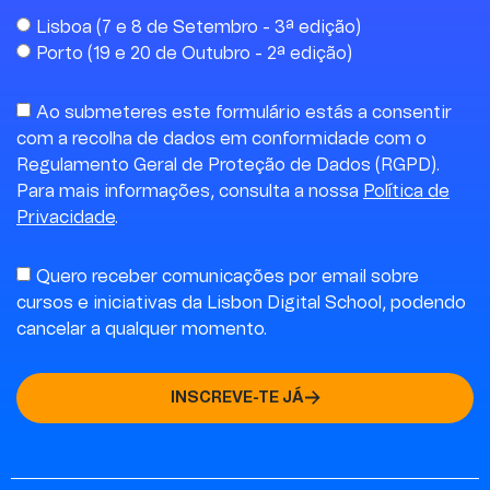
conteúdos complexos de
Lisboa (7 e 8 de Setembro - 3ª edição)
forma clara, acessível e
Porto (19 e 20 de Outubro - 2ª edição)
muito empática. A
componente presencial fez
Ao submeteres este formulário estás a consentir
também toda a diferença,
com a recolha de dados em conformidade com o
pela interação direta, pela
Regulamento Geral de Proteção de Dados (RGPD).
partilha em sala e pela
Para mais informações, consulta a nossa
Política de
proximidade com os
Privacidade
.
formadores e restantes
participantes. Uma semana
Quero receber comunicações por email sobre
depois do curso já estava a
cursos e iniciativas da Lisbon Digital School, podendo
aplicar conceitos e
cancelar a qualquer momento.
técnicas adquiridas na
formação, o que
INSCREVE-TE JÁ
demonstra bem a sua
utilidade prática.