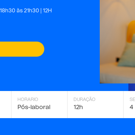
18h30 às 21h30 |
12H
HORARIO
DURAÇÃO
S
Pós-laboral
12h
4