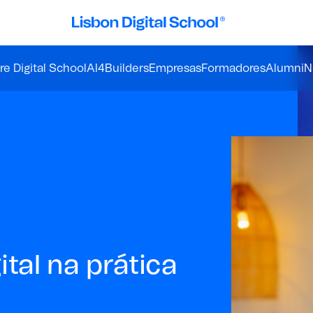
e Digital School
AI4Builders
Empresas
Formadores
Alumni
N
ital na prática