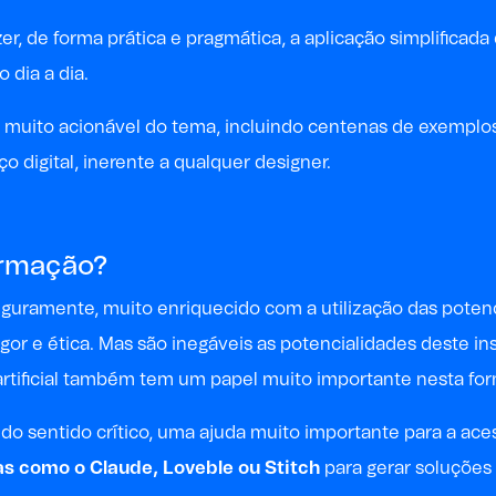
r, de forma prática e pragmática, a aplicação simplificad
o dia a dia.
ito acionável do tema, incluindo centenas de exemplos r
 digital, inerente a qualquer designer.
ormação?
ramente, muito enriquecido com a utilização das potenciali
rigor e ética. Mas são inegáveis as potencialidades deste
artificial também tem um papel muito importante nesta fo
evido sentido crítico, uma ajuda muito importante para a ac
as como o
Claude
,
Loveble
ou
Stitch
para gerar soluções 