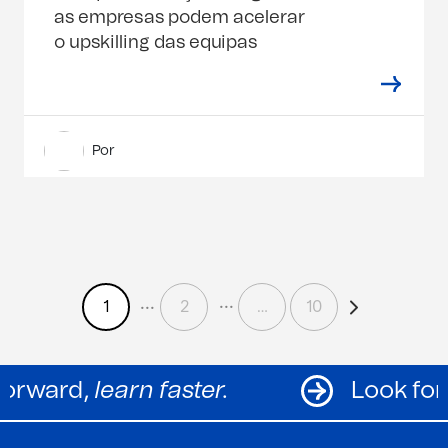
as empresas podem acelerar
o upskilling das equipas
Por
1
2
…
10
Look forward,
learn faster.