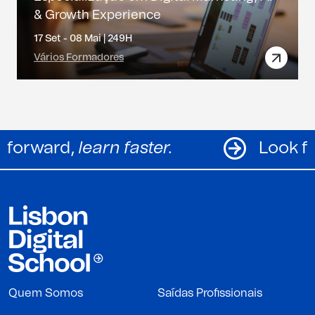
& Growth Experience
17 Set - 08 Mai |
249H
Vários Formadores
Look forward,
learn faster.
Quem Somos
Saídas Profissionais