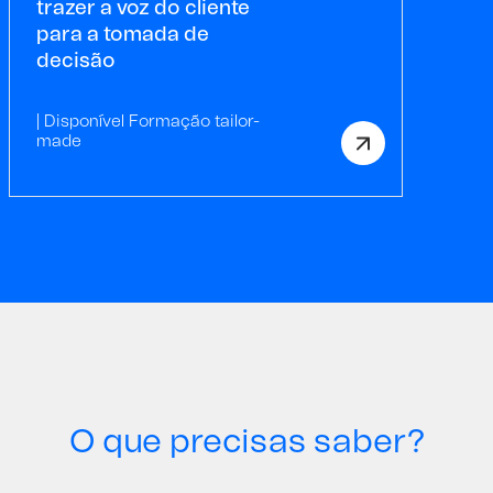
trazer a voz do cliente
para a tomada de
decisão
| Disponível Formação tailor-
made
O que precisas saber?