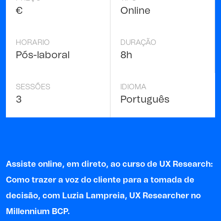
€
Online
HORARIO
DURAÇÃO
Pós-laboral
8h
SESSÕES
IDIOMA
3
Português
Assiste online, em direto, ao curso de UX Research:
Como trazer a voz do cliente para a tomada de
decisão
,
com
Luzia Lampreia
,
UX Researcher no
Millennium BCP
.