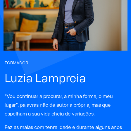
FORMADOR
Luzia Lampreia
“Vou continuar a procurar, a minha forma, o meu
lugar”, palavras não de autoria própria, mas que
espelham a sua vida cheia de variações.
Fez as malas com tenra idade e durante alguns anos