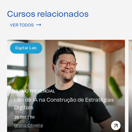
Cursos relacionados
VER TODOS
Digital Lab
CURSO PRESENCIAL
Uso de IA na Construção de Estratégias
Digitais
26 Set |
7H
Bruno Oliveira