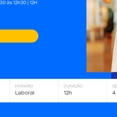
30 às 12h30 |
12H
HORARIO
DURAÇÃO
S
Laboral
12h
4