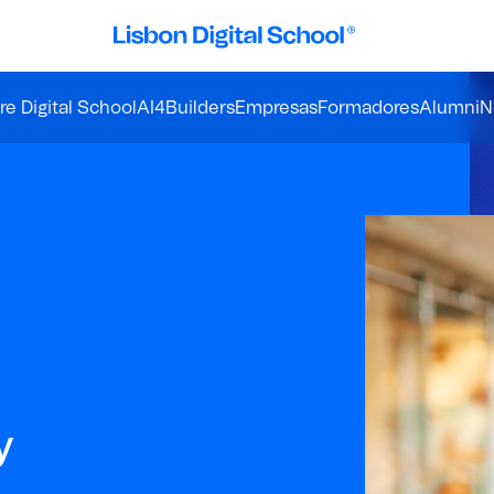
e Digital School
AI4Builders
Empresas
Formadores
Alumni
N
y