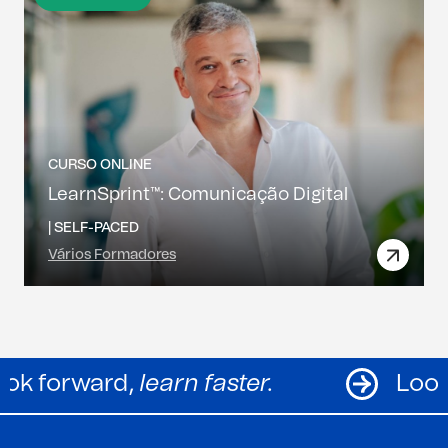
CURSO ONLINE
LearnSprint™: Comunicação Digital
|
SELF-PACED
Vários Formadores
Look forward,
learn faster.