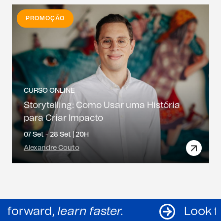
PROMOÇÃO
CURSO ONLINE
Storytelling: Como Usar uma História
para Criar Impacto
07 Set - 28 Set |
20H
Alexandre Couto
Look forward,
learn faster.
L