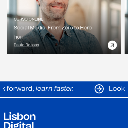
CURSO ONLINE
Social Media: From Zero to Hero
|
10H
Paulo Rossas
Look forward,
learn faster.