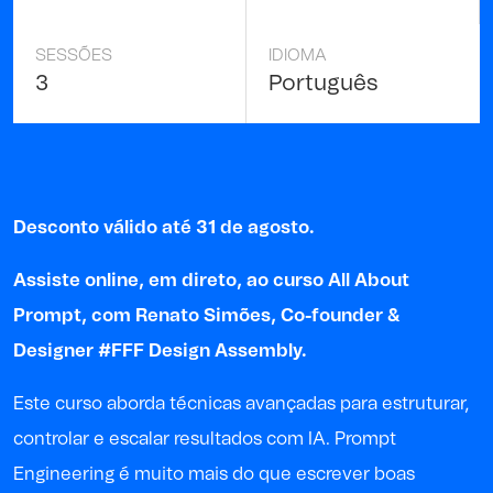
SESSÕES
IDIOMA
3
Português
Desconto válido até 31 de agosto.
Assiste online, em direto, ao curso All About
Prompt
,
com
Renato Simões
, Co-founder &
Designer #FFF Design Assembly
.
Este curso aborda t
écnicas avançadas para estruturar,
controlar e escalar resultados com IA.
Prompt
Engineering é muito mais do que escrever boas