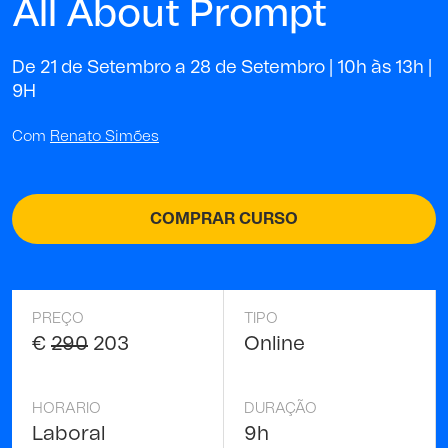
All About Prompt
De 21 de Setembro a 28 de Setembro | 10h às 13h |
9H
Com
Renato Simões
COMPRAR CURSO
PREÇO
TIPO
€
290
203
Online
HORARIO
DURAÇÃO
Laboral
9h