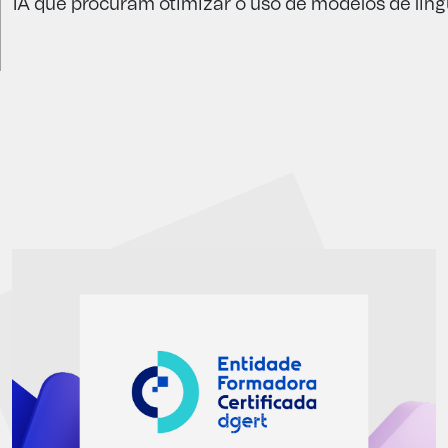
IA
que
procuram
otimizar
o
uso
de
modelos
de
lin