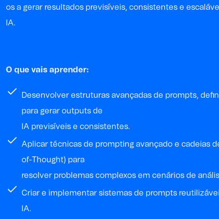
os a gerar resultados previsíveis, consistentes e escal
IA.
O que vais aprender:
Desenvolver
estruturas
avançadas
de
prompts
,
defi
para
gerar
outputs
de
IA
previsíveis
e
consistentes
.
Aplicar
técnicas
de
prompting
avançado
e
cadeias
d
of-Thought
) para
resolver
problemas
complexos
em
cenários
de
análi
Criar
e
implementar
sistemas
de
prompts
reutilizáve
IA.