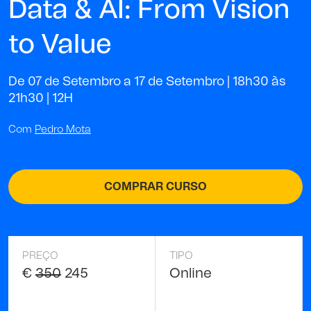
Data & AI: From Vision
to Value
De 07 de Setembro a 17 de Setembro | 18h30 às
21h30 |
12H
Com
Pedro Mota
COMPRAR CURSO
PREÇO
TIPO
€
350
245
Online