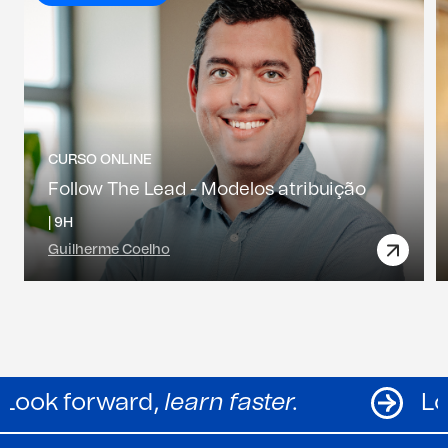
CURSO ONLINE
Follow The Lead - Modelos atribuição
|
9H
Guilherme Coelho
Look forward,
learn faster.