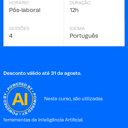
HORARIO
DURAÇÃO
Pós-laboral
12h
SESSÕES
IDIOMA
4
Português
Desconto válido até 31 de agosto.
Neste curso, são utilizadas
ferramentas de Inteligência Artificial.