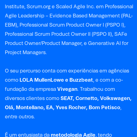
Institute
, Scrum.org e
Scaled
Agile Inc. em Professional
Agile
Leadership
–
Evidence
Based
Management (PAL-
EBM), Professional
Scrum
Product
Owner
I (PSPO I),
Professional
Scrum
Product
Owner
II (PSPO II),
SAFe
Product
Owner
/
Product
Manager, e
Generative
AI for
Project Managers.
O seu percurso conta com experiências em agências
como
LOLA
MullenLowe
e
Buzzbeat
, e com a
co-
fundação
da empresa
Vivegan
. Trabalhou com
diversos clientes como
SEAT, Cornetto, Volkswagen,
Olá,
Montellano
, EA, Yves Rocher, Bom Petisco
,
entre outros.
É um entusiasta da
metodologia Agile
, tendo