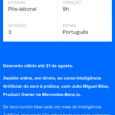
HORARIO
DURAÇÃO
Pós-laboral
9h
SESSÕES
IDIOMA
3
Português
Desconto válido até 31 de agosto.
Assiste online, em direto, ao curso Inteligência
Artificial: do zero à prática
,
com
João Miguel Silva
,
Product
Owner
na Mercedes-Benz.io.
Se tens ouvido falar cada vez mais de Inteligência