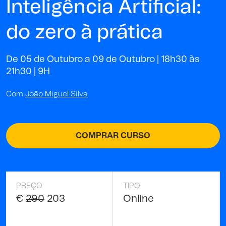
Inteligência Artificial:
do zero à prática
De 05 de Outubro a 09 de Outubro | 18h30 às
21h30 |
9H
Com
João Miguel Silva
COMPRAR CURSO
PREÇO
TIPO
€
290
203
Online