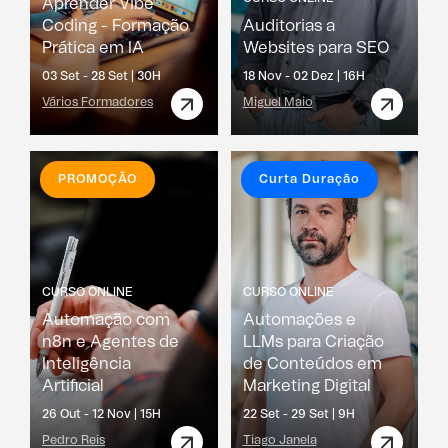
Aprender Vibe
Coding - Formação
Auditorias a
Prática em IA
Websites para SEO
03 Set - 28 Set |
30H
18 Nov - 02 Dez |
16H
Vários Formadores
Miguel Maio
PROMOÇÃO
Curta Duração
CURSO ONLINE
CURSO ONLINE
Automação com
Automações e
n8n e Agentes de
LLMs para Criação
Inteligência
de Conteúdos em
Artificial
Marketing Digital
26 Out - 12 Nov |
15H
22 Set - 29 Set |
9H
Pedro Reis
Tiago Janela