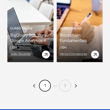
CURSO ONLINE
CURSO ONLINE
BigQuery SQL para
Blockchain
Google Analytics 4
Fundamentals
|
12H
|
10H
João Gouveia
Vários Formadores
1
9