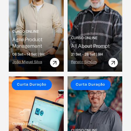
CURSO ONLINE
CURSO ONLINE
Agile Product
Management
All About Prompt
08 Set - 14 Set |
9H
21 Set - 28 Set |
9H
João Miguel Silva
Renato Simões
Curta Duração
Curta Duração
CURSO ONLINE
CURSO ONLINE