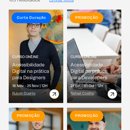
105 Resultados
Limpar filtros
Curta Duração
PROMOÇÃO
CURSO ONLINE
CURSO ONLINE
Acessibilidade
Acessibilidade
Digital na prática
Digital na prática
para Designers
para Developers
16 Nov - 25 Nov |
12H
21 Set - 01 Out |
12H
Ruben Duarte
Rafael Coelho
PROMOÇÃO
PROMOÇÃO