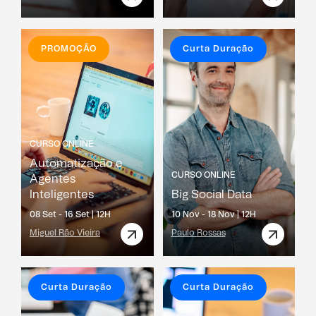
PROMOÇÃO
Curta Duração
CURSO ONLINE
Automatização e
CURSO ONLINE
Agentes
Inteligentes
Big Social Data
08 Set - 16 Set |
12H
10 Nov - 18 Nov |
12H
Miguel Rão Vieira
Paulo Rossas
Curta Duração
Curta Duração