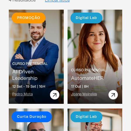
4 Resultados
Limpar filtros
PROMOÇÃO
Digital Lab
CURSO PRESENCIAL
CURSO PRESENCIAL
AI-Driven
Leadership
AutomateHER
12 Set - 19 Set |
16H
17 Out |
8H
Pedro Mota
Joana Meireles
Curta Duração
Digital Lab