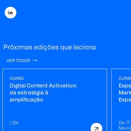
Próximas edições que leciona
VER TODOS
CURSO
CURS
Digital Content Activation:
Espe
da estratégia à
Mark
amplificação
Expe
| 12h
De 17
Maio 