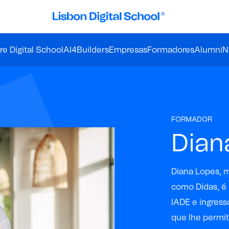
e Digital School
AI4Builders
Empresas
Formadores
Alumni
N
FORMADOR
Dian
Diana Lopes, 
como Didas, é
IADE e ingress
que lhe permit