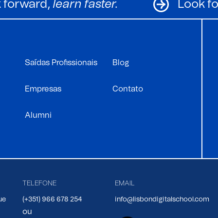
Look forward,
learn faster.
Saídas Profissionais
Blog
Empresas
Contato
Alumni
TELEFONE
EMAIL
ue
(+351) 966 678 254
info@lisbondigitalschool.com
ou