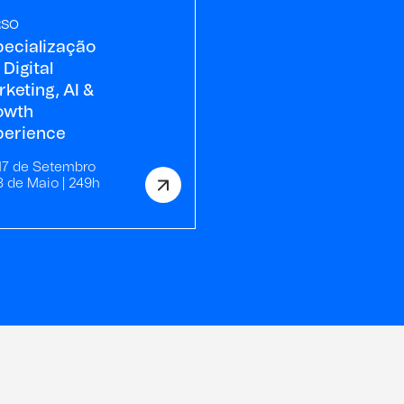
RSO
pecialização
Digital
keting, AI &
owth
perience
17 de Setembro
8 de Maio | 249h