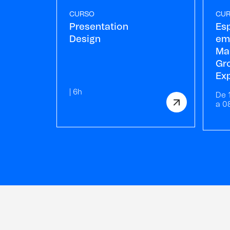
CURSO
CU
Presentation
Es
Design
em 
Mar
Gr
Ex
| 6h
De 
a 0