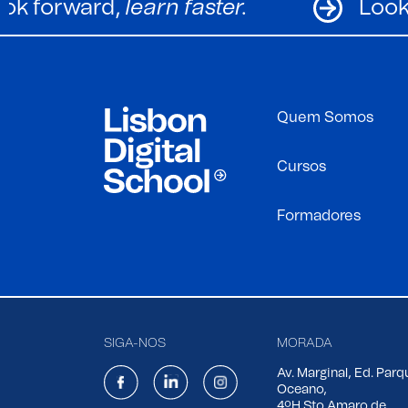
Look forward,
learn faster.
Quem Somos
Cursos
Formadores
SIGA-NOS
MORADA
Av. Marginal, Ed. Parq
Oceano,
4ºH Sto Amaro de