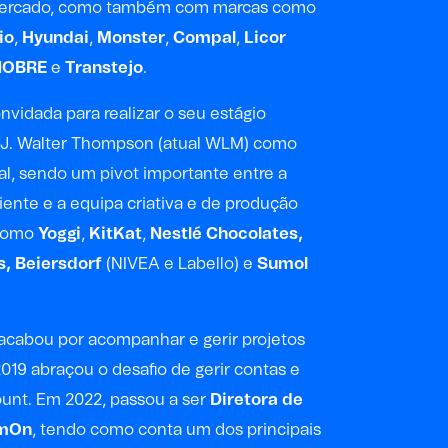
mercado, como também com marcas como
io
,
Hyundai
,
Monster
,
Compal
,
Licor
NOBRE
e
Transtejo
.
onvidada para realizar o seu estágio
a J. Walter Thompson (atual WLM) como
tal, sendo um pivot importante entre a
liente e a equipa criativa e de produção
 como
Yoggi
,
KitKat
,
Nestlé Chocolates,
s, Beiersdorf
(NIVEA e Labello) e
Sumol
cabou por acompanhar e gerir projetos
2019 abraçou o desafio de gerir contas e
ount. Em 2022, passou a ser
Diretora de
omOn
, tendo como conta um dos principais