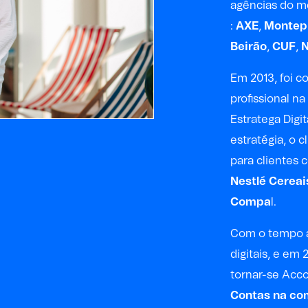
agências do 
:
AXE
,
Montep
Beirão
,
CUF
,
Em 2013, foi c
profissional n
Estratega Digi
estratégia, o c
para clientes
Nestlé Cereai
Compa
l.
Com o tempo a
digitais, e em 
tornar-se Acc
Contas na c