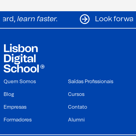
k forward,
learn faster.
Look 
Quem Somos
Saídas Profissionais
Blog
Cursos
Empresas
Contato
Formadores
Alumni