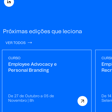
Próximas edições que leciona
VER TODOS
CURSO
CURS
Employee Advocacy e
Empl
Personal Branding
Recr
De 27 de Outubro a 05 de
De 14
Novembro | 8h
Setem