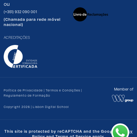
ou
(+351) 932 090 001
(Chamada para rede móvel
nacional)
ACREDITAÇÕES
Member of
Política de Privacidade
|
Termos e Condições
|
Regulamento de Formação
Copyright 2026 | Lisbon Digital School
This site is protected by reCAPTCHA and the Google
Privacy
Policy
and
Terms of Service
apply.