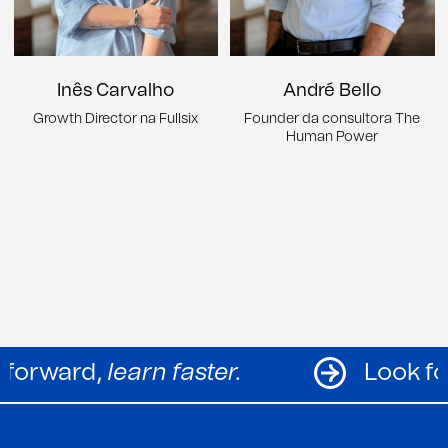
Inês Carvalho
André Bello
Growth Director na Fullsix
Founder da consultora The
Human Power
Look forward,
learn faster.
L