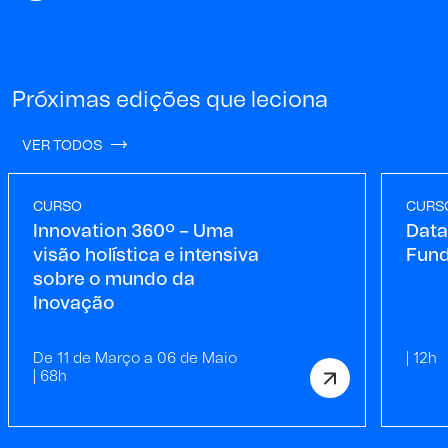
Próximas edições que leciona
VER TODOS
CURSO
CURS
Innovation 360º – Uma
Data
visão holística e intensiva
Fun
sobre o mundo da
Inovação
De 11 de Março a 06 de Maio
| 12h
| 68h