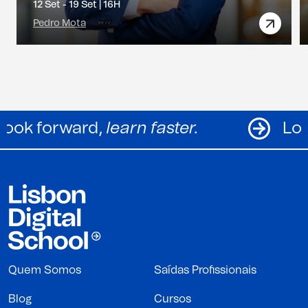
12 Set - 19 Set |
16H
Pedro Mota
Look forward,
learn faster.
Quem Somos
Saídas Profissionais
Blog
Cursos