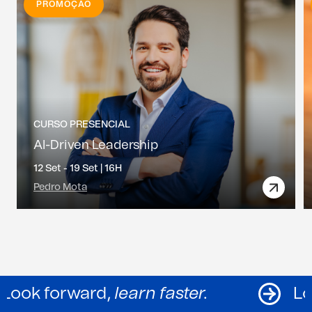
PROMOÇÃO
CURSO PRESENCIAL
AI-Driven Leadership
12 Set - 19 Set |
16H
Pedro Mota
Look forward,
learn faster.