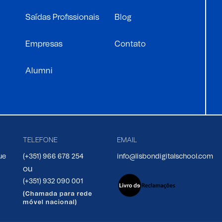
Saídas Profissionais
Blog
Empresas
Contato
Alumni
TELEFONE
EMAIL
ue
(+351) 966 678 254
info@lisbondigitalschool.com
ou
(+351) 932 090 001
(Chamada para rede
móvel nacional)