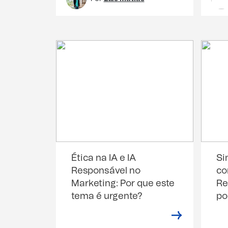
Ética na IA e IA
Si
Responsável no
co
Marketing: Por que este
Re
tema é urgente?
po