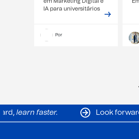
em Marketing Digital e
Em
IA para universitários
Por
k forward,
learn faster.
Look 