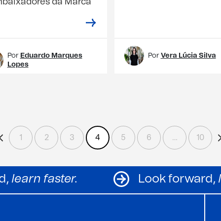
baixadores da Marca
Por
Eduardo Marques
Por
Vera Lúcia Silva
Lopes
1
2
3
4
5
6
…
10
forward,
learn faster.
Look for