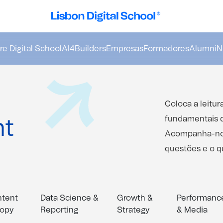
e Digital School
AI4Builders
Empresas
Formadores
Alumni
N
Coloca a leitur
fundamentais d
ht
Acompanha-nos 
questões e o q
tent
Data Science &
Growth &
Performanc
opy
Reporting
Strategy
& Media