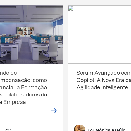
ndo de
Scrum Avançado co
mpensação: como
Copilot: A Nova Era d
nanciar a Formação
Agilidade Inteligente
s colaboradores da
a Empresa
Por
Por
Mónica Araújo