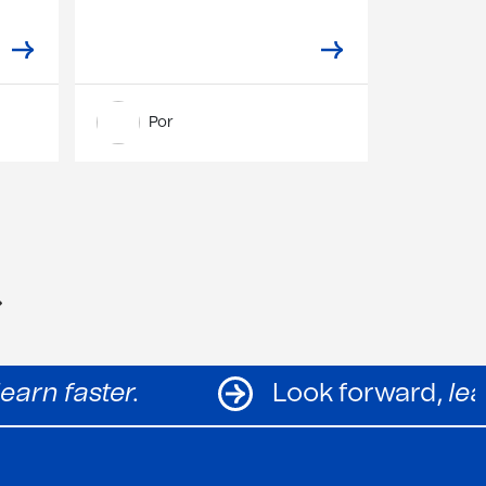
Por
ward,
learn faster.
Look forwa