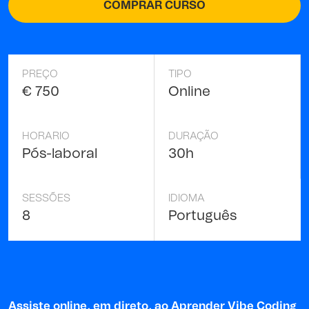
COMPRAR CURSO
PREÇO
TIPO
€ 750
Online
HORARIO
DURAÇÃO
Pós-laboral
30h
SESSÕES
IDIOMA
8
Português
Assiste online, em direto, ao Aprender Vibe Coding