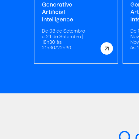
Generative
Ge
Artificial
Art
Intelligence
Int
De 08 de Setembro
De 
a 24 de Setembro |
Nov
18h30 às
Nov
21h30/22h30
às 
O 