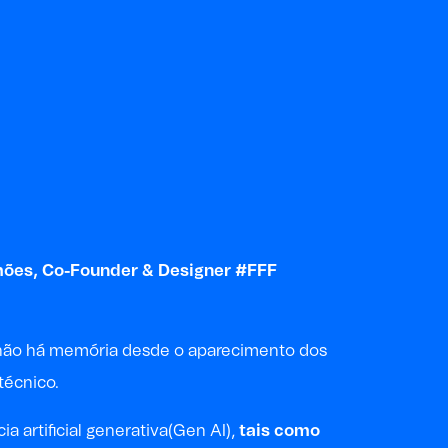
mões
,
Co-Founder & Designer
#FFF
mo não há memória desde o aparecimento dos
técnico.
a artificial generativa(Gen AI),
tais como