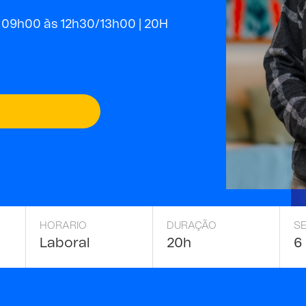
 09h00 às 12h30/13h00 |
20H
HORARIO
DURAÇÃO
S
Laboral
20h
6