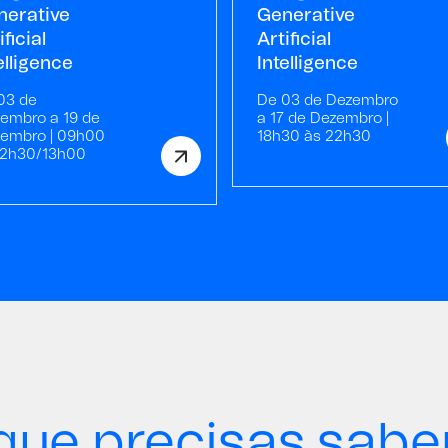
nerative
Generative
ificial
Artificial
elligence
Intelligence
03 de
De 03 de Dezembro
embro a 19 de
a 17 de Dezembro |
embro | 09h00
18h30 às 22h30
12h30/13h00
que precisas sabe