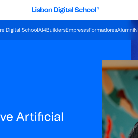
e Digital School
AI4Builders
Empresas
Formadores
Alumni
N
e Artificial