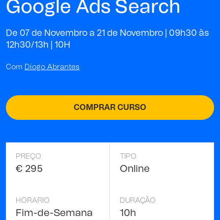
Google Ads Search
De 07 de Novembro a 21 de Novembro | 09h30 às
12h30/13h |
10H
Com
Diogo Abrantes
COMPRAR CURSO
PREÇO
TIPO
€ 295
Online
HORARIO
DURAÇÃO
Fim-de-Semana
10h