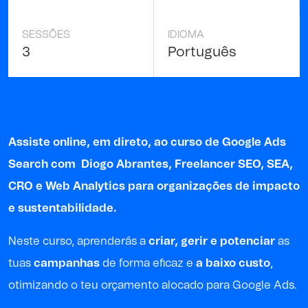
SESSÕES
IDIOMA
3
Português
Assiste online, em direto, ao curso de Google Ads
Search com
Diogo Abrantes
, Freelancer SEO, SEA,
CRO e Web Analytics para organizações de impacto
e sustentabilidade.
Neste curso, aprenderás a
criar, gerir e potenciar
as
tuas
campanhas
de forma eficaz e
a baixo custo
,
otimizando o teu orçamento alocado para Google Ads.