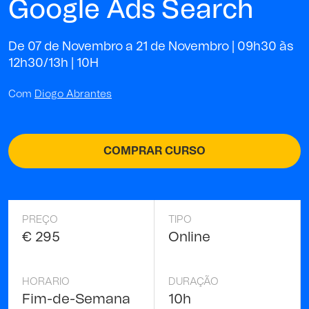
Google Ads Search
De 07 de Novembro a 21 de Novembro | 09h30 às
12h30/13h |
10H
Com
Diogo Abrantes
COMPRAR CURSO
PREÇO
TIPO
€ 295
Online
HORARIO
DURAÇÃO
Fim-de-Semana
10h