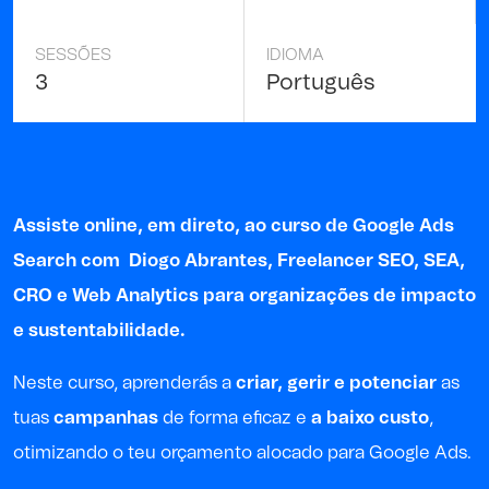
SESSÕES
IDIOMA
3
Português
Assiste online, em direto, ao curso de Google Ads
Search com
Diogo Abrantes
, Freelancer SEO, SEA,
CRO e Web Analytics para organizações de impacto
e sustentabilidade.
Neste curso, aprenderás a
criar, gerir e potenciar
as
tuas
campanhas
de forma eficaz e
a baixo custo
,
otimizando o teu orçamento alocado para Google Ads.