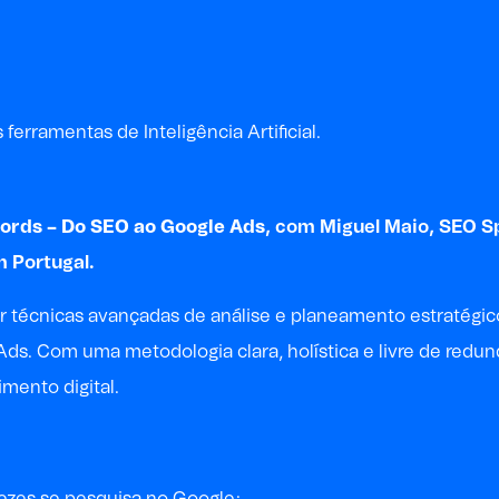
erramentas de Inteligência Artificial.
ords –
Do SEO
ao Google Ads
,
com
Miguel Maio
,
SEO Sp
m Portugal.
ar técnicas avançadas de análise e planeamento estratégi
s. Com uma metodologia clara, holística e livre de redun
mento digital.
ezes se pesquisa no Google;