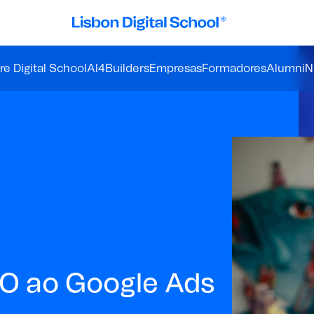
e Digital School
AI4Builders
Empresas
Formadores
Alumni
N
O ao Google Ads