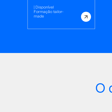
| Disponível
Formação tailor-
made
O 