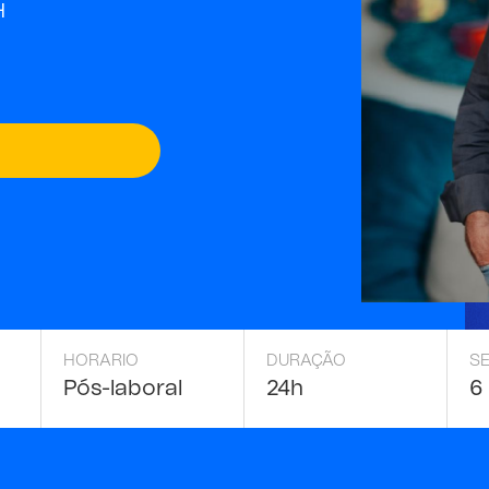
H
HORARIO
DURAÇÃO
S
Pós-laboral
24h
6