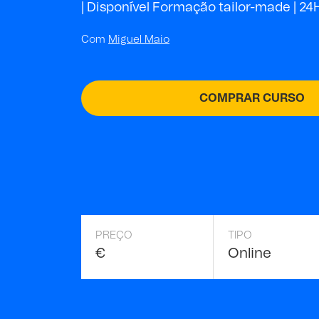
| Disponível Formação tailor-made |
24
Com
Miguel Maio
COMPRAR CURSO
PREÇO
TIPO
€
Online