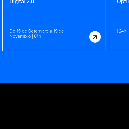
Digital 2.0
Opti
De 15 de Setembro a 19 de
| 24h
Novembro | 67h