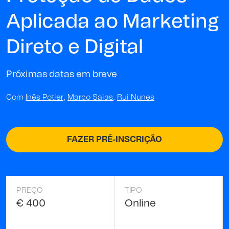
Aplicada ao Marketing
Direto e Digital
Próximas datas em breve
Com
Inês Potier
,
Marco Saias
,
Rui Nunes
FAZER PRÉ-INSCRIÇÃO
PREÇO
TIPO
€ 400
Online