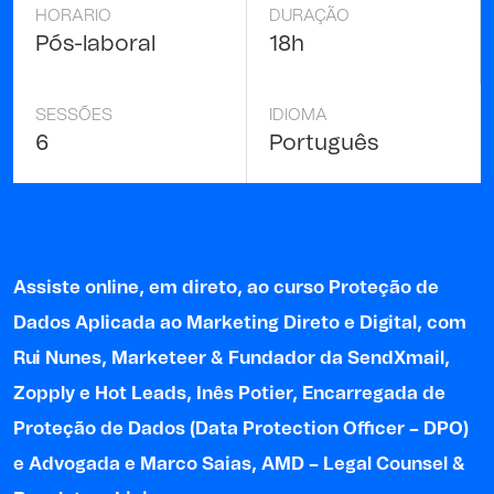
HORARIO
DURAÇÃO
Pós-laboral
18h
SESSÕES
IDIOMA
6
Português
Assiste online, em direto, ao curso Proteção de
Dados Aplicada ao Marketing Direto e Digital
,
com
Rui Nunes
, Marketeer & Fundador da SendXmail,
Zopply e Hot Leads, Inês Potier, Encarregada de
Proteção de Dados (Data Protection Officer – DPO)
e
Advogada e Marco Saias, AMD – Legal Counsel &