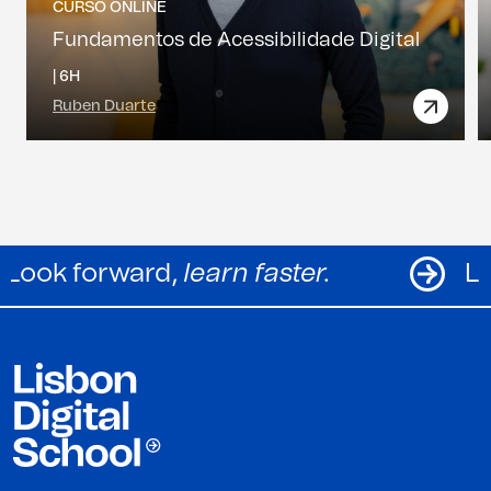
CURSO ONLINE
Fundamentos de Acessibilidade Digital
|
6H
Ruben Duarte
.
Look forward,
learn faster.