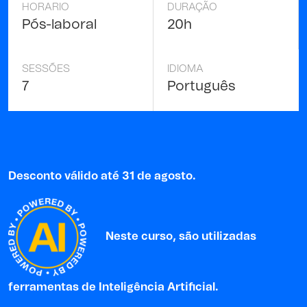
HORARIO
DURAÇÃO
Pós-laboral
20h
SESSÕES
IDIOMA
7
Português
Desconto válido até 31 de agosto.
Neste curso, são utilizadas
ferramentas de Inteligência Artificial.