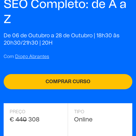
SEO Completo: de A a
Z
De 06 de Outubro a 28 de Outubro | 18h30 às
20h30/21h30 |
20H
Com
Diogo Abrantes
COMPRAR CURSO
PREÇO
TIPO
€
440
308
Online