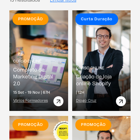
13 Resultados
Limpar filtros
PROMOÇÃO
Curta Duração
CURSO ONLINE
CURSO ONLINE
Completo de
Marketing Digital
Criação de loja
2.0
online Shopify
15 Set - 19 Nov |
67H
|
12H
Vários Formadores
Diogo Cruz
PROMOÇÃO
PROMOÇÃO