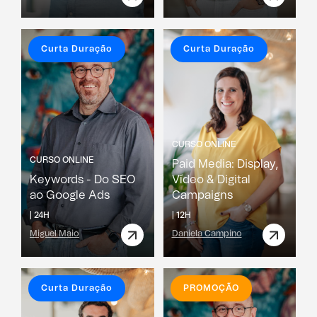
Curta Duração
Curta Duração
CURSO ONLINE
CURSO ONLINE
Paid Media: Display,
Keywords - Do SEO
Vídeo & Digital
ao Google Ads
Campaigns
|
24H
|
12H
Miguel Maio
Daniela Campino
Curta Duração
PROMOÇÃO