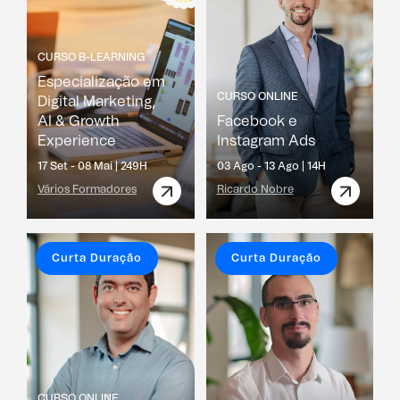
CURSO B-LEARNING
Especialização em
CURSO ONLINE
Digital Marketing,
AI & Growth
Facebook e
Experience
Instagram Ads
17 Set - 08 Mai |
249H
03 Ago - 13 Ago |
14H
Vários Formadores
Ricardo Nobre
Curta Duração
Curta Duração
CURSO ONLINE