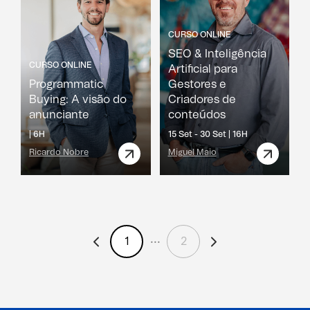
CURSO ONLINE
SEO & Inteligência
CURSO ONLINE
Artificial para
Programmatic
Gestores e
Buying: A visão do
Criadores de
anunciante
conteúdos
|
6H
15 Set - 30 Set |
16H
Ricardo Nobre
Miguel Maio
1
2