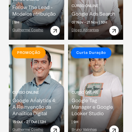
CURSO ONLINE
Follow The Lead -
Modelos atribuição
Google Ads Search
|
9H
07 Nov - 21 Nov |
10H
Guilherme Coelho
Diogo Abrantes
PROMOÇÃO
Curta Duração
CURSO ONLINE
CURSO ONLINE
Google Analytics 4:
Google Tag
A Reinvenção da
Manager e Google
Analítica Digital
Looker Studio
15 Out - 27 Out |
12H
|
9H
Guilherme Coelho
Bruno Valinhas