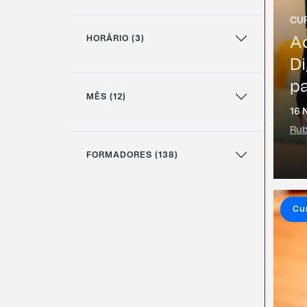
CU
HORÁRIO (3)
Ac
Di
pa
MÊS (12)
16 
Rub
FORMADORES (138)
Cu