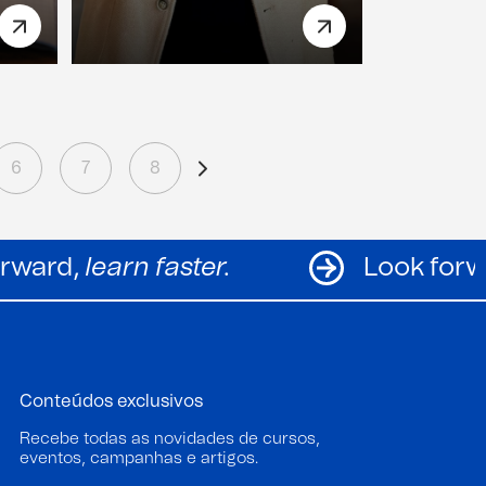
6
7
8
Look forward,
learn faster.
Conteúdos exclusivos
Recebe todas as novidades de cursos,
eventos, campanhas e artigos.