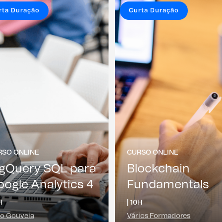
rta Duração
Curta Duração
RSO ONLINE
CURSO ONLINE
igQuery SQL para
Blockchain
ogle Analytics 4
Fundamentals
H
|
10H
o Gouveia
Vários Formadores