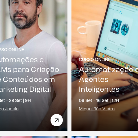
RSO ONLINE
utomações e
CURSO ONLINE
LMs para Criação
Automatização 
e Conteúdos em
Agentes
rketing Digital
Inteligentes
et - 29 Set |
9H
08 Set - 16 Set |
12H
go Janela
Miguel Rão Vieira