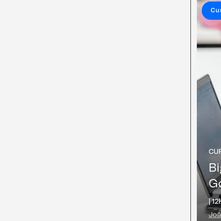
Cu
CU
B
Go
|
12
Joã