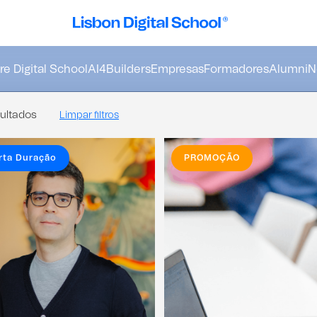
e Digital School
AI4Builders
Empresas
Formadores
Alumni
N
ultados
Limpar filtros
rta Duração
PROMOÇÃO