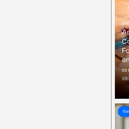
CU
A
Co
F
e
03 
Vár
Cu