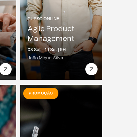
CURSO ONLINE
a
Agile Product
Management
08 Set - 14 Set |
9H
João Miguel Silva
PROMOÇÃO