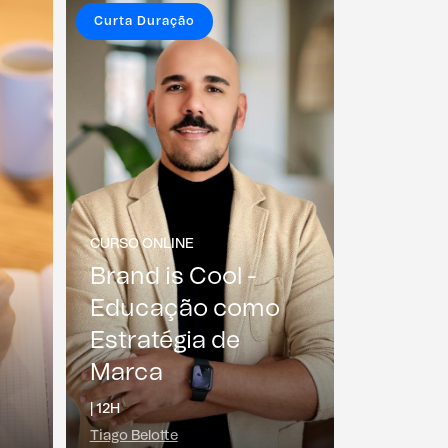
Curta Duração
CURSO ONLINE
Brand is Cool -
Educação como
Estratégia de
Marca
|
12H
Tiago Belotte