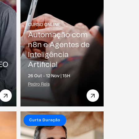
CURSO ONLINE
Automação com
n8n e Agentes de
Inteligência
SEO
Artificial
26 Out - 12 Nov |
15H
Pedro Reis
Curta Duração