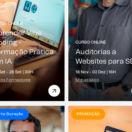
RSO ONLINE
prender Vibe
ding -
CURSO ONLINE
ormação Prática
Auditorias a
m IA
Websites para 
Set - 28 Set |
30H
18 Nov - 02 Dez |
16H
ios Formadores
Miguel Maio
rta Duração
PROMOÇÃO