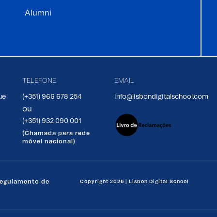
Alumni
TELEFONE
EMAIL
ue
(+351) 966 678 254
info@lisbondigitalschool.com
ou
(+351) 932 090 001
(Chamada para rede
móvel nacional)
egulamento de
Copyright 2026 | Lisbon Digital School