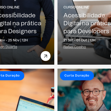
RSO ONLINE
CURSO ONLINE
essibilidade
Acessibilidade
gital na prática
Digital na prátic
ra Designers
para Developers
Nov - 25 Nov |
12H
21 Set - 01 Out |
12H
en Duarte
Rafael Coelho
rta Duração
Curta Duração