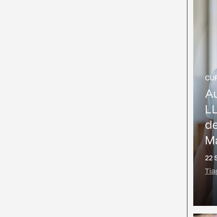
CU
A
L
d
Ma
22 S
Tia