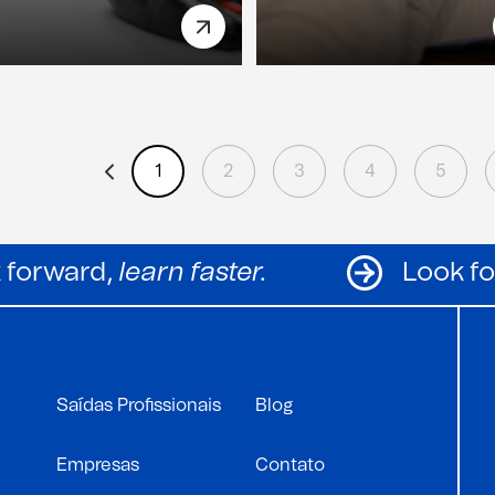
1
2
3
4
5
Look forward,
learn faster.
Saídas Profissionais
Blog
Empresas
Contato