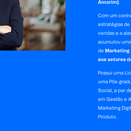
Amorim)
.
Com um conhe
estratégias de
vendas e a al
acumulou uma 
de
Marketing
aos setores d
Possui uma Li
uma Pós-grad
Social, a par 
em Gestão e A
Marketing Digi
Produto.