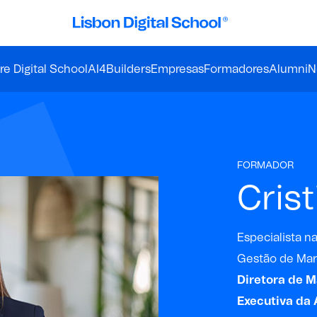
e Digital School
AI4Builders
Empresas
Formadores
Alumni
N
FORMADOR
Cris
Especialista n
Gestão de Marc
Diretora de M
Executiva da 