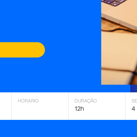
HORARIO
DURAÇÃO
S
12h
4