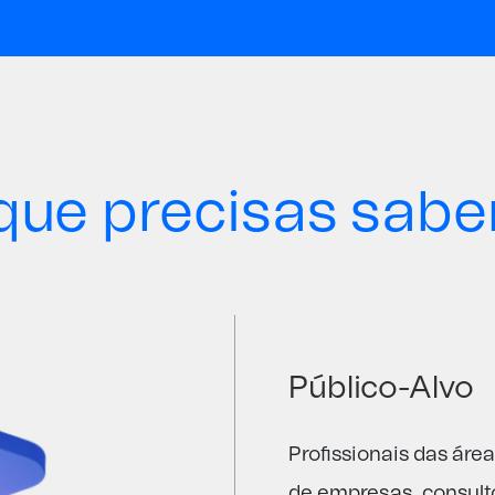
que precisas sabe
Público-Alvo
Profissionais das áre
de empresas
, co
n
sult