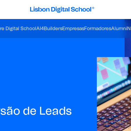
e Digital School
AI4Builders
Empresas
Formadores
Alumni
N
são de Leads