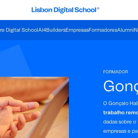
e Digital School
AI4Builders
Empresas
Formadores
Alumni
N
FORMADOR
Gonç
O Gonçalo Hal
trabalho rem
dadas sobre o
empresas e pa