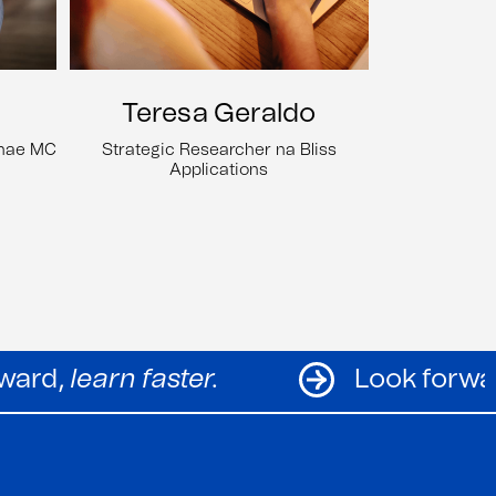
Teresa Geraldo
onae MC
Strategic Researcher na Bliss
Applications
Look forward,
learn faster.
L