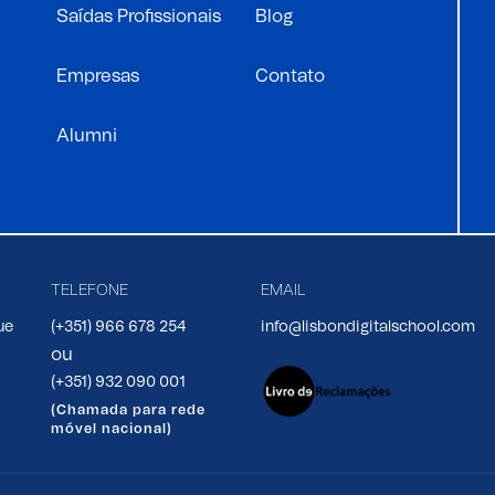
Saídas Profissionais
Blog
Empresas
Contato
Alumni
TELEFONE
EMAIL
ue
(+351) 966 678 254
info@lisbondigitalschool.com
ou
(+351) 932 090 001
(Chamada para rede
móvel nacional)