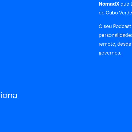
NomadX
que 
de Cabo Verde 
O seu Podcas
personalidade
remoto, desde
governos.
ciona