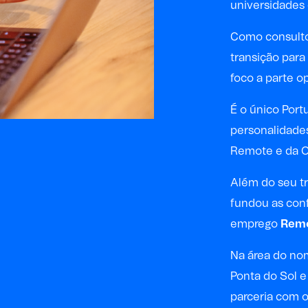
universidades
Como consulto
transição para
foco a parte op
É o único Port
personalidades
Remote e da O
Além do seu t
fundou as con
emprego
Remo
Na área do nom
Ponta do Sol e
parceria com o