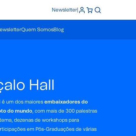
Newsletter
|
ewsletter
Quem Somos
Blog
alo Hall
l é um dos maiores
embaixadores do
oto do mundo
, com mais de 300 palestras
 tema, dezenas de workshops para
rticipações em Pós-Graduações de várias