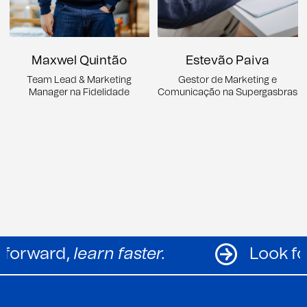
Maxwel Quintão
Estevão Paiva
Team Lead & Marketing
Gestor de Marketing e
Manager na Fidelidade
Comunicação na Supergasbras
Look forward,
learn faster.
L