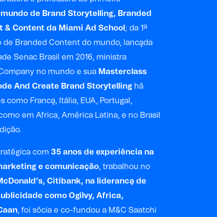
mundo de Brand Storytelling, Branded
t & Content da Miami Ad School
; da 1ª
o de Branded Content do mundo, lanca̧da
ade Senac Brasil em 2016, ministra
-Company no mundo e sua
Masterclass
de And Create Brand Storytelling
há
s como Franca̧, Itália, EUA, Portugal,
como em Africa, América Latina, e no Brasil
edição.
tratégica com
35 anos de experiência na
 marketing e comunicação
, trabalhou no
McDonald’s, Citibank, na lideranca̧ de
publicidade como Ogilvy, Africa,
Caan
, foi sócia e co-fundou a M&C Saatchi