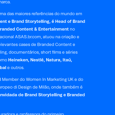
marca.
ma das maiores referências do mundo em
nt e Brand Storytelling, é Head of Brand
randed Content & Entertainment
no
nacional ASAS.br.com, atuou na criação e
elevantes cases de Branded Content e
ing, documentários, short films e séries
como
Heineken, Nestlé, Natura, Itaú,
bal
e outros.
d Member do Women In Marketing UK e do
uropeo di Design de Milão, onde também é
nvidada de Brand Storytelling e Branded
curadora e professora do primeiro