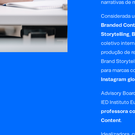
narrativas de 
Considerada u
Branded Conte
Storytelling
,
B
coletivo inter
produção de r
Brand Storytell
para marcas 
Instagram glo
Advisory Boar
IED Instituto E
professora co
Content
.
Idealizadora, 