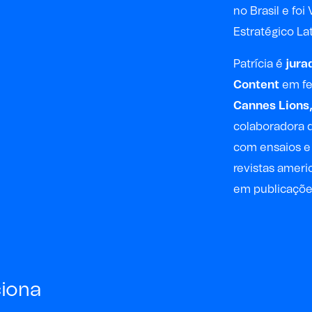
no Brasil e fo
Estratégico L
Patrícia é
jura
Content
em fe
Cannes Lions
colaboradora d
com ensaios e
revistas ameri
em publicações 
ciona