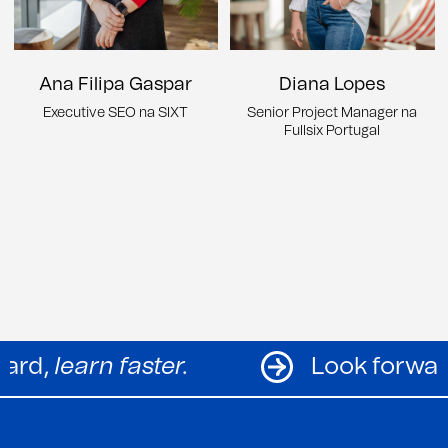
Ana Filipa Gaspar
Diana Lopes
Executive SEO na SIXT
Senior Project Manager na
Fullsix Portugal
k forward,
learn faster.
Look f