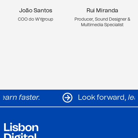
João Santos
Rui Miranda
COO do WYgroup
Producer, Sound Designer &
Multimedia Specialist
ward,
learn faster.
Look forwa