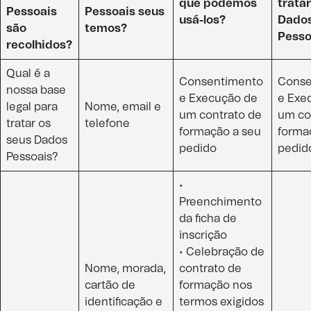
que podemos
trata
Pessoais
Pessoais seus
usá-los?​
Dado
são
temos?
Pesso
recolhidos?​​​​
Qual é a
Consentimento
Conse
nossa base
e Execução de
e Exe
legal para
Nome, email e
um contrato de
um co
tratar os
telefone​
formação a seu
forma
seus Dados
pedido​
pedido
Pessoais?​
•
Preenchimento
da ficha de
inscrição
• Celebração de
Nome, morada,
contrato de
cartão de
formação nos
identificação e
termos exigidos