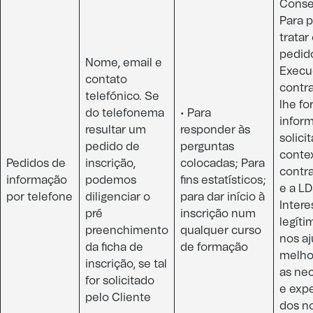
Conse
Para p
tratar
pedid
Nome, email e
Execu
contato
contra
telefónico. Se
lhe fo
do telefonema
• Para
infor
resultar um
responder às
solici
pedido de
perguntas
conte
Pedidos de
inscrição,
colocadas; Para
contra
informação
podemos
fins estatísticos;
e a LD
por telefone​
diligenciar o
para dar início à
Intere
pré
inscrição num
legíti
preenchimento
qualquer curso
nos aj
da ficha de
de formação​
melho
inscrição, se tal
as ne
for solicitado
e expe
pelo Cliente​
dos n