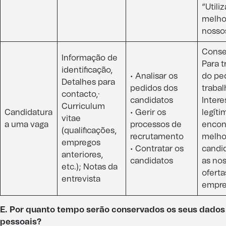
“Utili
melho
nossos
Conse
Informação de
Para 
identificação,
• Analisar os
do pe
Detalhes para
pedidos dos
trabal
contacto,·
candidatos
Intere
Curriculum
Candidatura
• Gerir os
legíti
vitae
a uma vaga​
processos de
encon
(qualificações,
recrutamento
melho
empregos
• Contratar os
candi
anteriores,
candidatos
as no
etc.); Notas da
oferta
entrevista​
empre
E. Por quanto tempo serão conservados os seus dados
pessoais?