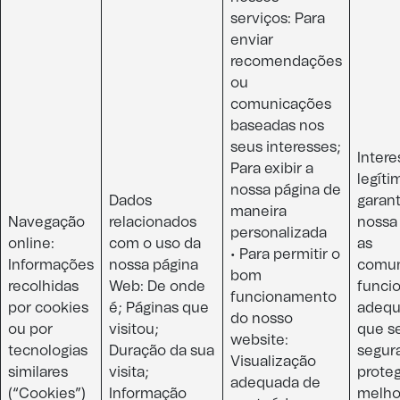
serviços: Para
enviar
recomendações
ou
comunicações
baseadas nos
seus interesses;
Intere
Para exibir a
legíti
nossa página de
Dados
garant
maneira
Navegação
relacionados
nossa
personalizada
online:
com o uso da
as
• Para permitir o
Informações
nossa página
comun
bom
recolhidas
Web: De onde
funci
funcionamento
por cookies
é; Páginas que
adequ
do nosso
ou por
visitou;
que s
website:
tecnologias
Duração da sua
segur
Visualização
similares
visita;
prote
adequada de
(“Cookies”)
Informação
melho