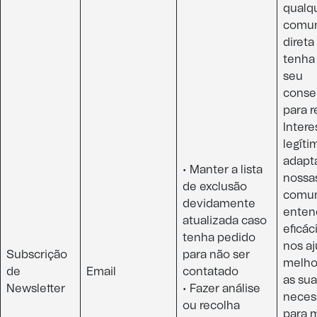
qualq
comun
diret
tenha
seu
conse
para r
Intere
legíti
adapta
• Manter a lista
nossa
de exclusão
comun
devidamente
enten
atualizada caso
eficác
tenha pedido
nos aj
Subscrição
para não ser
melho
de
Email​
contatado
as sua
Newsletter​
• Fazer análise
neces
ou recolha
para 