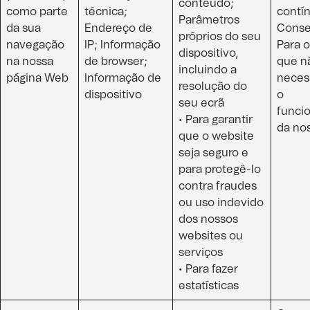
conteúdo;
como parte
técnica;
contín
Parâmetros
da sua
Endereço de
Conse
próprios do seu
navegação
IP; Informação
Para o
dispositivo,
na nossa
de browser;
que n
incluindo a
página Web​
Informação de
neces
resolução do
dispositivo​
o
seu ecrã
funci
• Para garantir
da nos
que o website
seja seguro e
para protegê-lo
contra fraudes
ou uso indevido
dos nossos
websites ou
serviços
• Para fazer
estatísticas