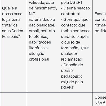
validade, data
pela DGERT
Qual é a
de nascimento,
• Gerir a relação
nossa base
NIF,
contratual
Execu
legal para
naturalidade e
• Gerir qualquer
contr
tratar os
nacionalidade,
contacto que
forma
seus Dados
email, contato
tenha connosco
pedido
Pessoais?​
telefónico,
durante e após
habilitações
o curso de
literárias e
formação; gerir
situação
qualquer
profissional​
reclamação
• Criação do
dossiê
pedagógico
exigido pela
DGERT
Conse
Não é