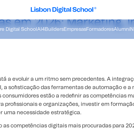
tências digitais mais
as em 2026: Marketing, 
e Digital School
AI4Builders
Empresas
Formadores
Alumni
N
stá a evoluir a um ritmo sem precedentes. A integra
cial, a sofisticação das ferramentas de automação e 
consumidores estão a redefinir as competências ma
a profissionais e organizações, investir em formaçã
er uma necessidade estratégica.
ão as competências digitais mais procuradas para 2