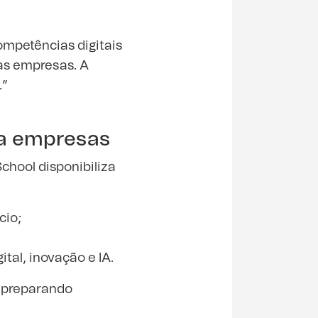
ompetências digitais
as empresas. A
.”
ra empresas
chool disponibiliza
cio;
tal, inovação e IA.
, preparando