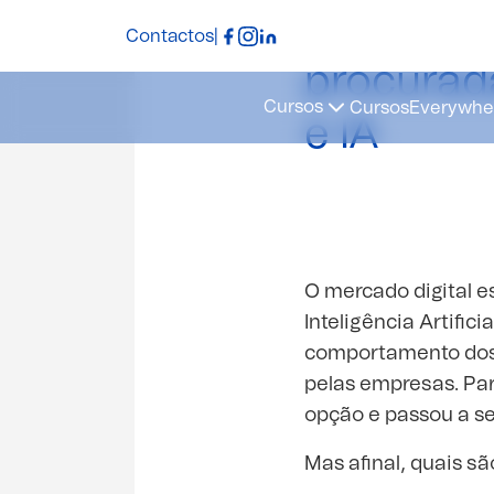
As compe
Contactos
|
procurad
Cursos
Cursos
Everywher
e IA
O mercado digital e
Inteligência Artifi
comportamento dos 
pelas empresas. Par
opção e passou a s
Mas afinal, quais s