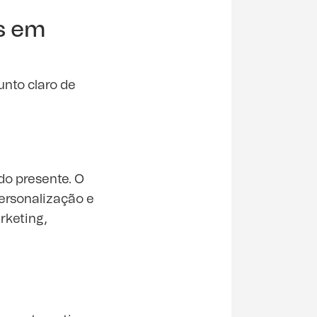
as em
nto claro de
do presente. O
ersonalização e
rketing,