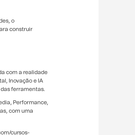
des, o
ara construir
da com a realidade
al, Inovação e IA
 das ferramentas.
edia, Performance,
tras, com uma
.com/cursos-