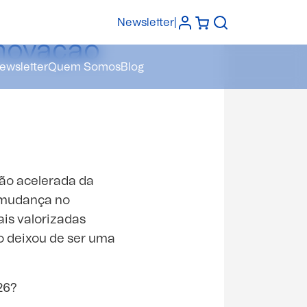
Newsletter
|
Inovação
ewsletter
Quem Somos
Blog
ção acelerada da
a mudança no
is valorizadas
o deixou de ser uma
026?