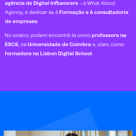
agência de Digital Influencers
– a What About
Agency, e dedicar-se à
Formação e à consultadoria
de empresas
.
No ensino, podem encontrá-la como
professora na
ESCS
, na
Universidade de Coimbra
e, claro, como
formadora na Lisbon Digital School
.