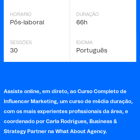
HORARIO
DURAÇÃO
Pós-laboral
66h
SESSÕES
IDIOMA
30
Português
Assiste online, em dire
to, ao Curso Completo de
Influencer Marketing, um curso de média duração,
com os mais experientes profissionais da área, e
coordenado por
Carla Rodrigues
, Business &
Strategy Partner na What About Agency.