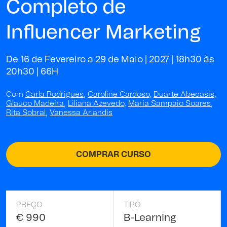
Completo de
Influencer Marketing
De 16 de Fevereiro a 29 de Maio | 2027 | 18h30 às
20h30 |
66H
Com
Carla Rodrigues
,
Caroline Cardoso
,
Duarte Abecasis
,
Glauco Madeira
,
Liliana Azevedo
,
Maria Sampaio Soares
,
Rita Sobral
,
Vanessa Arlandis
COMPRAR CURSO
PREÇO
TIPO
€ 990
B-Learning