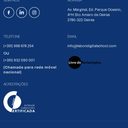
SIGA-NOS
MORADA
Av. Marginal, Ed. Parque Oceano,
4ºH Sto Amaro de Oeiras
2780-322 Oeiras
TELEFONE
EMAIL
(+351) 966 678 254
info@lisbondigitalschool.com
ou
(+351) 932 090 001
(Chamada para rede móvel
nacional)
ACREDITAÇÕES