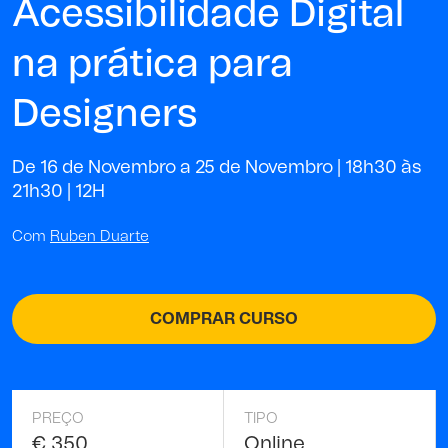
Acessibilidade Digital
na prática para
Designers
De 16 de Novembro a 25 de Novembro | 18h30 às
21h30 |
12H
Com
Ruben Duarte
COMPRAR CURSO
PREÇO
TIPO
€ 350
Online