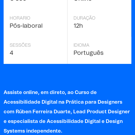
HORARIO
DURAÇÃO
Pós-laboral
12h
SESSÕES
IDIOMA
4
Português
Assiste online, em direto, ao Curso de
Acessibilidade Digital na Prática para Designers
com
Rúben Ferreira Duarte
, Lead Product Designer
e especialista de Acessibilidade Digital e Design
Systems independente.