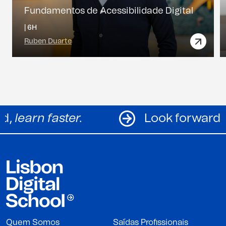
Fundamentos de Acessibilidade Digital
|
6H
Ruben Duarte
Look forward,
learn faster.
Lo
Quem Somos
Saídas Profissionais