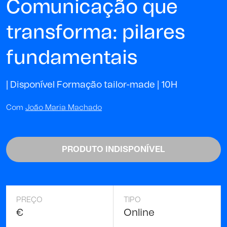
Comunicação que
transforma: pilares
fundamentais
| Disponível Formação tailor-made |
10H
Com
João Maria Machado
PRODUTO INDISPONÍVEL
PREÇO
TIPO
€
Online