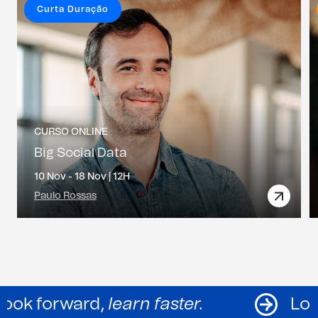
Curta Duração
CURSO ONLINE
Big Social Data
10 Nov - 18 Nov |
12H
Paulo Rossas
Look forward,
learn faster.