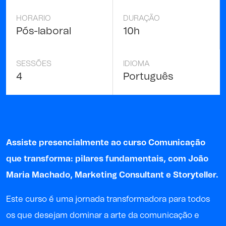
HORARIO
DURAÇÃO
Pós-laboral
10h
SESSÕES
IDIOMA
4
Português
Assiste presencialmente ao curso Comunicação
que transforma: pilares fundamentais, com
João
Maria Machado
,
Marketing
Co
n
sultant
e
Storyteller.
Este curso é uma jornada transformadora para todos
os que desejam dominar a arte da comunicação e