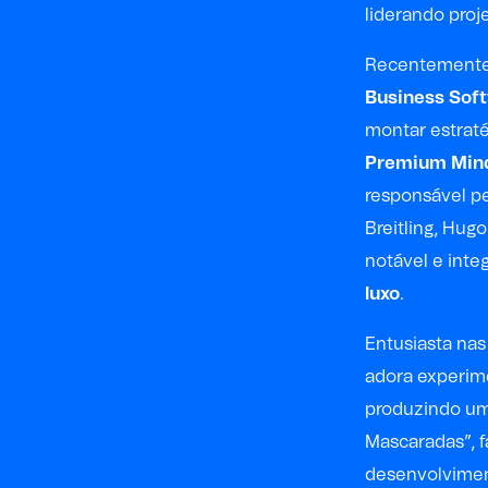
liderando proj
Recentemente 
Business Sof
montar estrat
Premium Min
responsável p
Breitling, Hug
notável e int
luxo
.
Entusiasta nas
adora experime
produzindo um
Mascaradas”, f
desenvolviment