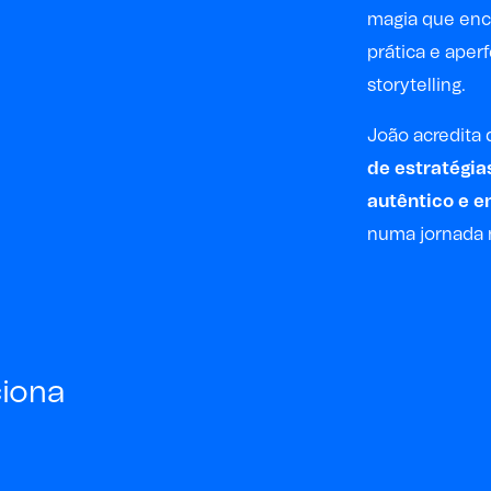
magia que enc
prática e aper
storytelling.
João acredita 
de estratégia
autêntico e e
numa jornada
ciona