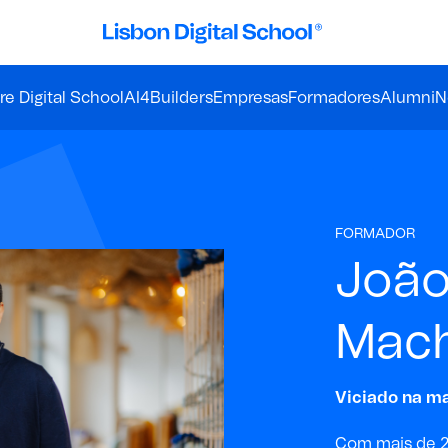
e Digital School
AI4Builders
Empresas
Formadores
Alumni
N
FORMADOR
João
Mac
Viciado na ma
Com mais de 2