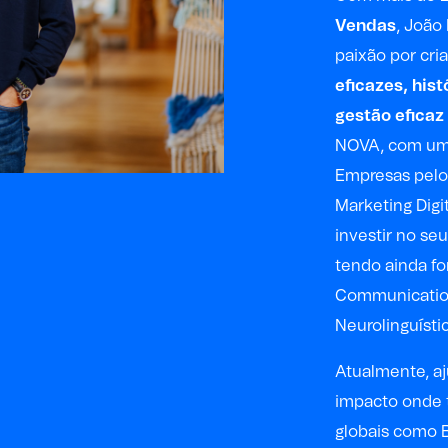
Vendas
, João
paixão por cri
eficazes, his
gestão eficaz
NOVA, com um 
Empresas pel
Marketing Digi
investir no se
tendo ainda f
Communication
Neurolinguístic
Atualmente, aj
impacto onde 
globais como B