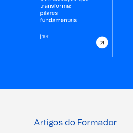
transforma:
pilares
fundamentais
| 10h
Artigos do Formador