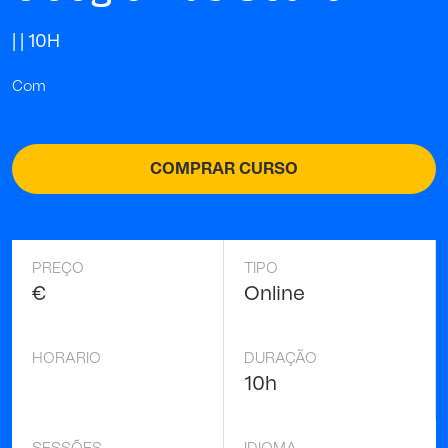
| |
10H
Com
COMPRAR CURSO
PREÇO
TIPO
€
Online
HORARIO
DURAÇÃO
10h