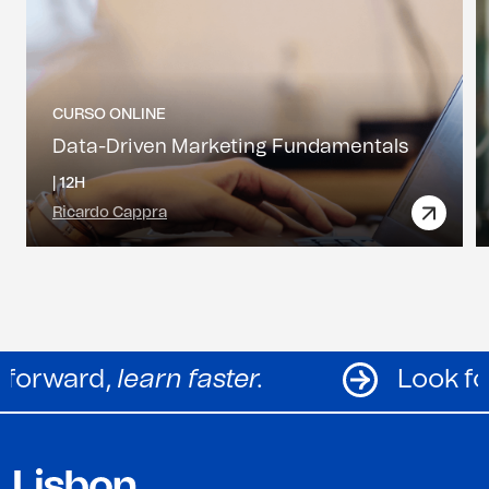
CURSO ONLINE
Data-Driven Marketing Fundamentals
|
12H
Ricardo Cappra
Look forward,
learn faster.