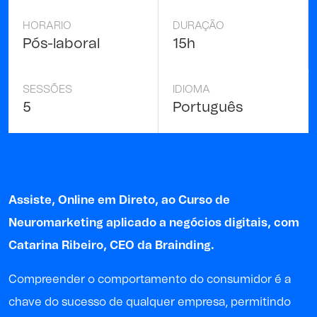
HORARIO
DURAÇÃO
Pós-laboral
15h
SESSÕES
IDIOMA
5
Português
Assiste, Online em Direto, ao Curso de
Neuromarketing aplicado a negócios digitais, com
Catarina Ribeiro
, CEO da
Brainding
.
Compreender o comportamento do consumidor é a
chave do sucesso de qualquer empresa, permitindo