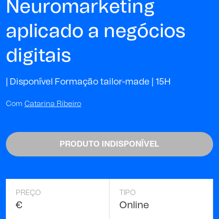
Neuromarketing
aplicado a negócios
digitais
| Disponível Formação tailor-made |
15H
Com
Catarina Ribeiro
PRODUTO INDISPONÍVEL
PREÇO
TIPO
€
Online