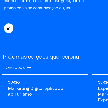
sobre o setor com as próximas gerações de
profissionais da comunicação digital.
Próximas edições que leciona
VER TODOS
CURSO
CURS
Marketing Digital aplicado
Espe
ao Turismo
Mark
Expe