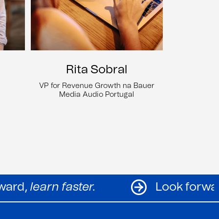
Rita Sobral
VP for Revenue Growth na Bauer
Media Audio Portugal
Look forward,
learn faster.
L