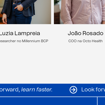
Luzia Lampreia
João Rosado
esearcher no Millennium BCP
COO na Octo Health
Look forward,
learn faster.