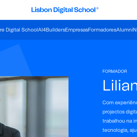
e Digital School
AI4Builders
Empresas
Formadores
Alumni
N
FORMADOR
Lilia
Com experiênci
projectos
digit
trabalhou na i
tecnologia, aj