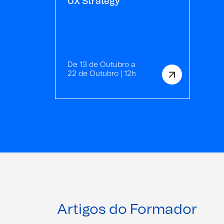
UX Strategy
De 13 de Outubro a
22 de Outubro | 12h
Artigos do Formador