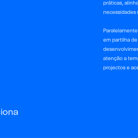
práticas, alin
necessidades r
Paralelamente à
em partilha d
desenvolvimen
atenção a tema
projectos
e ace
ciona