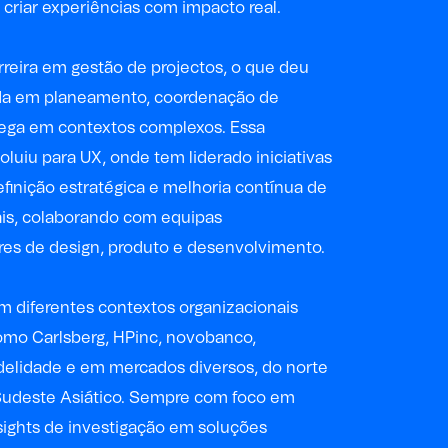
 criar experiências com impacto real.
reira em gestão de
projectos
, o que deu
da em planeamento, coordenação de
rega em contextos complexos. Essa
oluiu para UX, onde tem liderado iniciativas
efinição estratégica e melhoria contínua de
ais, colaborando com equipas
ares de design, produto e desenvolvimento.
m diferentes contextos organizacionais
como
Carlsberg
,
HPinc
,
novobanco
,
delidade e em mercados diversos, do norte
Sudeste Asiático. Sempre com foco em
sights de investigação em soluções