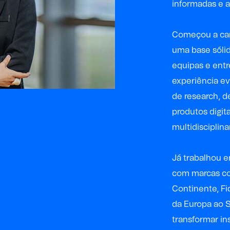
informadas e a
Começou a car
uma base sóli
equipas e ent
experiência ev
de research, d
produtos digit
multidisciplin
Já trabalhou e
com marcas 
Continente, Fi
da Europa ao 
transformar in