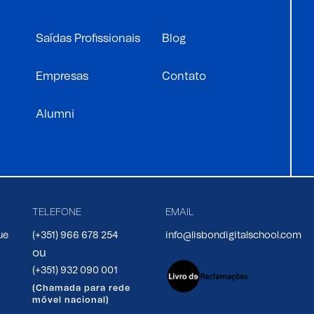
Saídas Profissionais
Blog
Empresas
Contato
Alumni
TELEFONE
EMAIL
ue
(+351) 966 678 254
info@lisbondigitalschool.com
ou
(+351) 932 090 001
(Chamada para rede
móvel nacional)