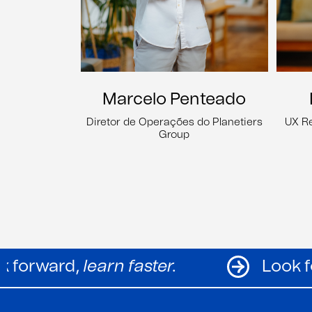
Marcelo Penteado
Diretor de Operações do Planetiers
UX R
Group
Look forward,
learn faster.