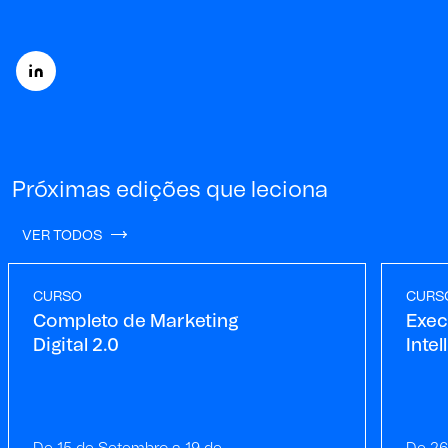
Próximas edições que leciona
VER TODOS
CURSO
CURS
Completo de Marketing
Execu
Digital 2.0
Inte